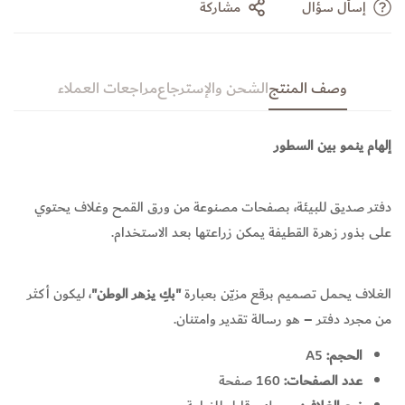
إسأل سؤال
مشاركة
وصف المنتج
الشحن والإسترجاع
مراجعات العملاء
إلهام ينمو بين السطور
دفتر صديق للبيئة، بصفحات مصنوعة من ورق القمح وغلاف يحتوي
على بذور زهرة القطيفة يمكن زراعتها بعد الاستخدام.
الغلاف يحمل
تصميم برقع مزيّن بعبارة
"بكِ يزهر الوطن"
، ليكون أكثر
من مجرد دفتر – هو رسالة تقدير وامتنان.
الحجم:
A5
عدد الصفحات:
160 صفحة